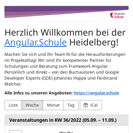
Zum
Angular.Schule
Haupt-
Inhalt
Heidelberg
springen
Herzlich Willkommen bei der
Angular.Schule
Heidelberg!
Machen Sie sich und Ihr Team fit für die Herausforderungen
im Projektalltag! Wir sind Ihr kompetenter Partner für
Schulungen und Beratung zum Framework Angular.
Persönlich und direkt – von den Buchautoren und Google
Developer Experts (GDE) Johannes Hoppe und Ferdinand
Malcher.
Alle Infos zu unseren Angeboten:
https://angular.schule
Liste
Woche
Monat
Tag
iCal
Veranstaltungen in KW 36/2022 (05.09. – 11.09.)