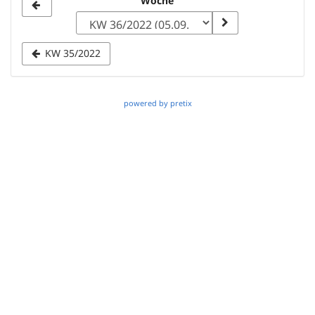
Woche
Woche
zur
Anzeige
KW 35/2022
auswählen
powered by pretix