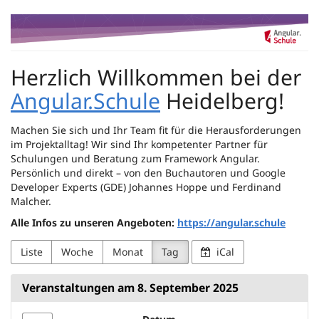
Zum
Angular.Schule
Haupt-
Inhalt
Heidelberg
springen
Herzlich Willkommen bei der
Angular.Schule
Heidelberg!
Machen Sie sich und Ihr Team fit für die Herausforderungen
im Projektalltag! Wir sind Ihr kompetenter Partner für
Schulungen und Beratung zum Framework Angular.
Persönlich und direkt – von den Buchautoren und Google
Developer Experts (GDE) Johannes Hoppe und Ferdinand
Malcher.
Alle Infos zu unseren Angeboten:
https://angular.schule
Liste
Woche
Monat
Tag
iCal
Veranstaltungen am 8. September 2025