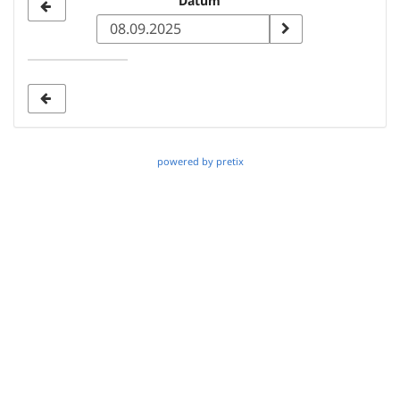
Datum
Datum
zur
Anzeige
auswählen
powered by pretix