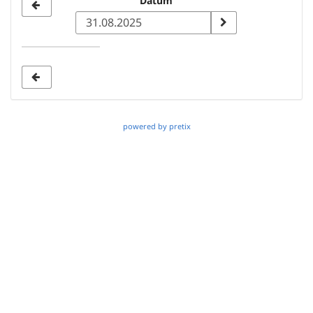
Datum
Datum
zur
Anzeige
auswählen
powered by pretix