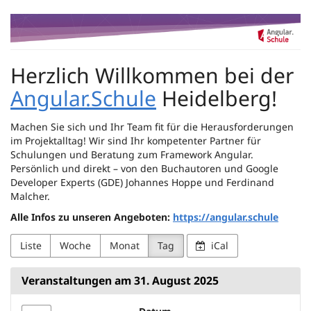
Zum
Angular.Schule
Haupt-
Inhalt
Heidelberg
springen
Herzlich Willkommen bei der
Angular.Schule
Heidelberg!
Machen Sie sich und Ihr Team fit für die Herausforderungen
im Projektalltag! Wir sind Ihr kompetenter Partner für
Schulungen und Beratung zum Framework Angular.
Persönlich und direkt – von den Buchautoren und Google
Developer Experts (GDE) Johannes Hoppe und Ferdinand
Malcher.
Alle Infos zu unseren Angeboten:
https://angular.schule
Liste
Woche
Monat
Tag
iCal
Veranstaltungen am 31. August 2025