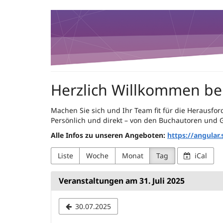
Zum
Angular.Schule
Haupt-
Inhalt
Heidelberg
springen
Herzlich Willkommen be
Machen Sie sich und Ihr Team fit für die Herausfo
Persönlich und direkt – von den Buchautoren und 
Alle Infos zu unseren Angeboten:
https://angular.
Liste
Woche
Monat
Tag
iCal
Veranstaltungen am 31. Juli 2025
Datum
30.07.2025
zur