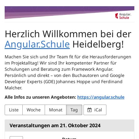
Zum
Angular.Schule
Haupt-
Inhalt
Heidelberg
springen
Herzlich Willkommen bei der
Angular.Schule
Heidelberg!
Machen Sie sich und Ihr Team fit für die Herausforderungen
im Projektalltag! Wir sind Ihr kompetenter Partner für
Schulungen und Beratung zum Framework Angular.
Persönlich und direkt – von den Buchautoren und Google
Developer Experts (GDE) Johannes Hoppe und Ferdinand
Malcher.
Alle Infos zu unseren Angeboten:
https://angular.schule
Liste
Woche
Monat
Tag
iCal
Veranstaltungen am 21. Oktober 2024