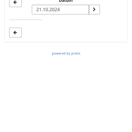
Datum
Datum
zur
Anzeige
auswählen
powered by pretix